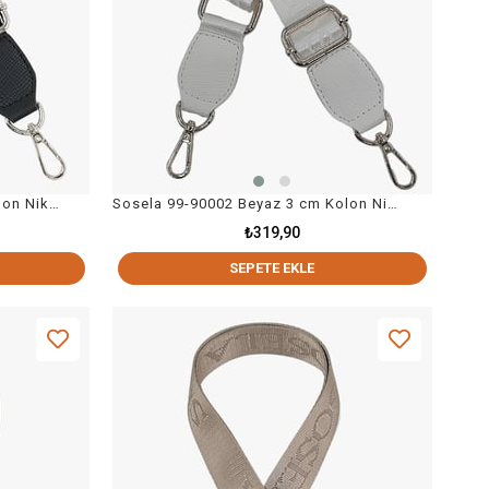
Sosela 99-90002 Siyah 3 cm Kolon Nikel Askı Çanta Aksesuarı
Sosela 99-90002 Beyaz 3 cm Kolon Nikel Askı Çanta Aksesuarı
₺319,90
SEPETE EKLE