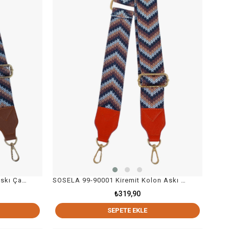
SOSELA 99-90001 Taba Kolon Askı Çanta Aksesuarı
SOSELA 99-90001 Kiremit Kolon Askı Çanta Aksesuarı
₺319,90
SEPETE EKLE