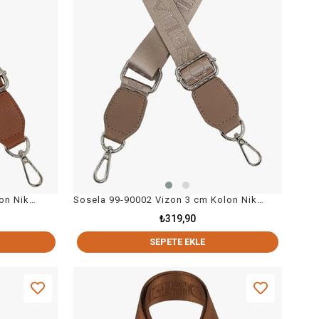
Sosela 99-90002 Taba 3 cm Kolon Nikel Askı Çanta Aksesuarı
Sosela 99-90002 Vizon 3 cm Kolon Nikel Askı Çanta Aksesuarı
₺319,90
SEPETE EKLE