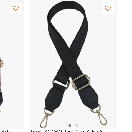
SOSELA 99-90001 Leopar Kolon Askı Çanta Aksesuarı
Sosela 99-90003 Siyah 3 cm Kolon Gold Askı Çanta Aksesuarı