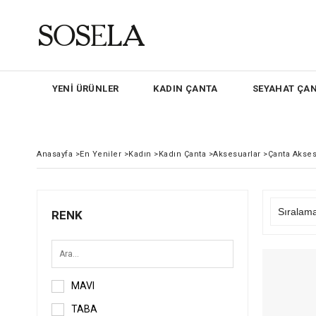
YENİ ÜRÜNLER
KADIN ÇANTA
SEYAHAT ÇAN
Anasayfa
>
En Yeniler
>
Kadın
>
Kadın Çanta
>
Aksesuarlar
>
Çanta Akses
RENK
MAVI
TABA