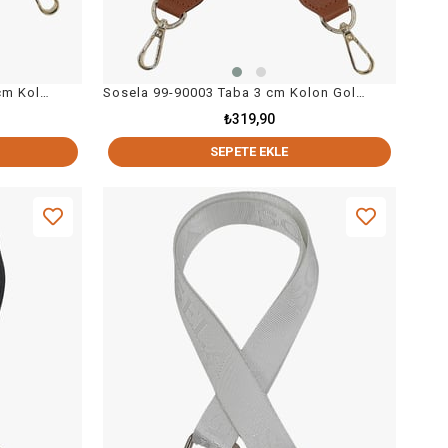
Sosela 99-90003 Taba 3 cm Kolon Gold Askı Çanta Aksesuarı
Sosela 99-90003 Kahverengi 3 cm Kolon Gold Askı Çanta Aksesuarı
₺319,90
SEPETE EKLE