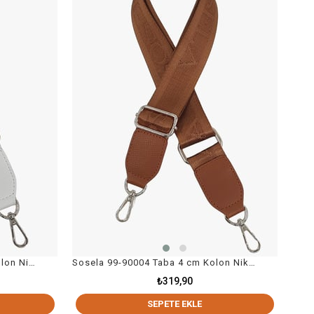
Sosela 99-90004 Beyaz 4 cm Kolon Nikel Askı Çanta Aksesuar
Sosela 99-90004 Taba 4 cm Kolon Nikel Askı Çanta Aksesuarı
₺319,90
SEPETE EKLE