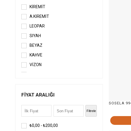
KİREMİT
A.KİREMİT
LEOPAR
SIYAH
BEYAZ
KAHVE
VİZON
A.TABA
BORDO
SARI
FIYAT ARALIĞI
TURUNCU
Filtrele
GOLD
NİKEL
₺0,00 - ₺200,00