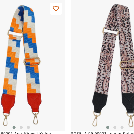
SOSELA 99-90001 Açık Kiremit Kolon Askı Çanta Aksesuarı