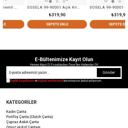
SOSELA 99-90001 Kiremit Kolon Askı Çanta Aksesuarı
SOSELA 99-90001 Açık Kiremit Kolon Askı Çanta Aksesuarı
SOSELA 99-90001 Le
₺319,90
₺319,90
SEPETE EKLE
SEPETE EKLE
E-Bültenimize Kayıt Olun
Hemen Kayıt Ol Fırsatlardan Önce Sen Haberdar Ol!
Gönder
Üyelik koşullarını
ve
kişisel verilerimin
korunmasını kabul ediyorum.
KATEGORİLER
Kadın Çanta
Portföy Çanta (Clutch Çanta)
Çapraz Askılı Çanta
Omuz ve Kol Çantası