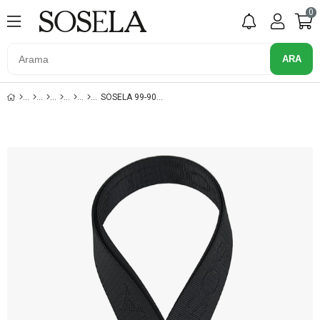
0
SOSELA 99-90002 SIYAH 3 CM KOLON NIKEL ASKI ÇANTA AKSESUARI