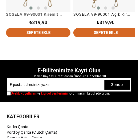
SOSELA 99-90001 Kiremit Kolon Askı Çanta Aksesuarı
SOSELA 99-90001 Açık Kiremit Kolon Askı Çanta Aksesuarı
₺319,90
₺319,90
SEPETE EKLE
SEPETE EKLE
E-Bültenimize Kayıt Olun
Hemen Kayıt Ol Fırsatlardan Önce Sen Haberdar Ol!
Gönder
Üyelik koşullarını
ve
kişisel verilerimin
korunmasını kabul ediyorum.
KATEGORİLER
Kadın Çanta
Portföy Çanta (Clutch Çanta)
Çapraz Askılı Çanta