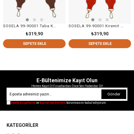
SOSELA 99-90001 Taba Kolon Askı Çanta Aksesuarı
SOSELA 99-90001 Kiremit Kolon Askı Çanta Aksesuarı
₺319,90
₺319,90
SEPETE EKLE
SEPETE EKLE
E-Bültenimize Kayıt Olun
Hemen Kayıt Ol Fırsatlardan Önce Sen Haberdar Ol!
Gönder
Üyelik koşullarını
ve
kişisel verilerimin
korunmasını kabul ediyorum.
KATEGORİLER