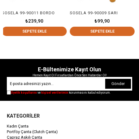
ELA 99-90011 BORDO
SOSELA 99-90009 SARI
₺239,90
₺99,90
SEPETE EKLE
SEPETE EKLE
E-Bültenimize Kayıt Olun
Hemen Kayıt Ol Fırsatlardan Önce Sen Haberdar Ol!
Gönder
Üyelik koşullarını
ve
kişisel verilerimin
korunmasını kabul ediyorum.
KATEGORİLER
Kadın Çanta
Portföy Çanta (Clutch Çanta)
Çapraz Askılı Çanta