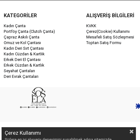
KATEGORİLER
ALIŞVERİŞ BİLGİLERİ
Kadın Çanta
KVKK
Portföy Çanta (Clutch Çanta)
Çerez(Cookie) Kullanımı
Çapraz Askılı Çanta
Mesafeli Satış Sözleşmesi
Omuz ve Kol Çantası
Toptan Satış Formu
Kadın Deri Sırt Çantası
Kadın Cüzdan & Kartlık
Erkek Deri El Çantası
Erkek Cüzdan & Kartlık
Seyahat Çantaları
Deri Evrak Çantaları
Çerez Kullanımı
Sizlere en iyi alışveriş deneyimini sunabilmek adına sitemizde