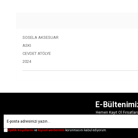
SOSELA AKSESUAR
ASKI
CEVDET ATÖLYE
2024
E-Bültenimi
Hemen Kayıt Ol Fırsatla
Üyelik koşullarını
ve
kişisel verilerimin
korunmasını kabul ediyorum.