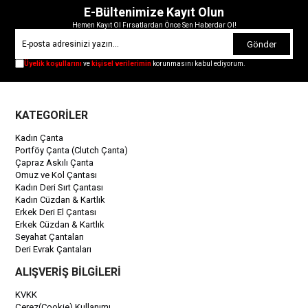
E-Bültenimize Kayıt Olun
Hemen Kayıt Ol Fırsatlardan Önce Sen Haberdar Ol!
Gönder
Üyelik koşullarını
ve
kişisel verilerimin
korunmasını kabul ediyorum.
KATEGORİLER
Kadın Çanta
Portföy Çanta (Clutch Çanta)
Çapraz Askılı Çanta
Omuz ve Kol Çantası
Kadın Deri Sırt Çantası
Kadın Cüzdan & Kartlık
Erkek Deri El Çantası
Erkek Cüzdan & Kartlık
Seyahat Çantaları
Deri Evrak Çantaları
ALIŞVERİŞ BİLGİLERİ
KVKK
Çerez(Cookie) Kullanımı