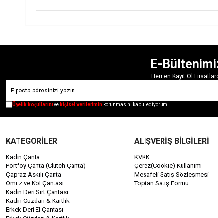
E-Bültenimi
Hemen Kayıt Ol Fırsatla
Üyelik koşullarını
ve
kişisel verilerimin
korunmasını kabul ediyorum.
KATEGORİLER
ALIŞVERİŞ BİLGİLERİ
Kadın Çanta
KVKK
Portföy Çanta (Clutch Çanta)
Çerez(Cookie) Kullanımı
Çapraz Askılı Çanta
Mesafeli Satış Sözleşmesi
Omuz ve Kol Çantası
Toptan Satış Formu
Kadın Deri Sırt Çantası
Kadın Cüzdan & Kartlık
Erkek Deri El Çantası