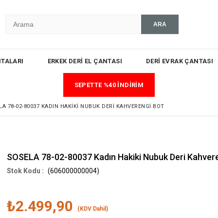
TALARI
ERKEK DERİ EL ÇANTASI
DERİ EVRAK ÇANTASI
SEPETTE %40 İNDİRİM
LA 78-02-80037 KADIN HAKIKI NUBUK DERI KAHVERENGI BOT
SOSELA 78-02-80037 Kadın Hakiki Nubuk Deri Kahver
(606000000004)
₺2.499,90
(KDV Dahil)