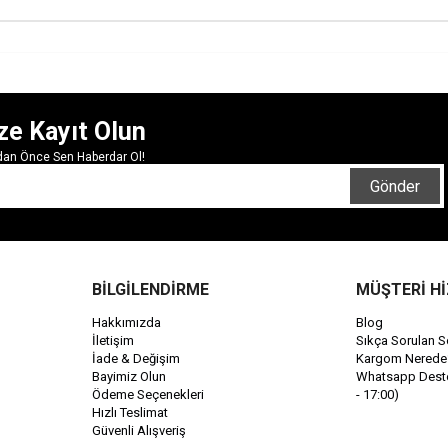
ze Kayıt Olun
rdan Önce Sen Haberdar Ol!
Gönder
BİLGİLENDİRME
MÜŞTERİ H
Hakkımızda
Blog
İletişim
Sıkça Sorulan S
İade & Değişim
Kargom Nerede
Bayimiz Olun
Whatsapp Destek
Ödeme Seçenekleri
- 17:00)
Hızlı Teslimat
Güvenli Alışveriş