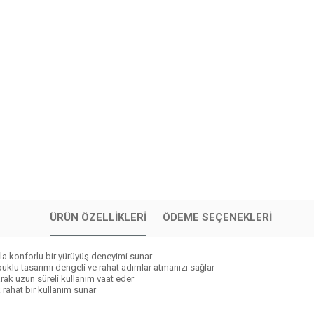
ÜRÜN ÖZELLIKLERI
ÖDEME SEÇENEKLERI
yla konforlu bir yürüyüş deneyimi sunar
opuklu tasarımı dengeli ve rahat adımlar atmanızı sağlar
arak uzun süreli kullanım vaat eder
 rahat bir kullanım sunar