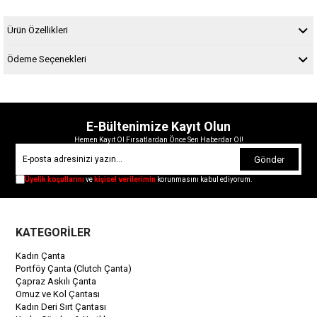
Ürün Özellikleri
Ödeme Seçenekleri
E-Bültenimize Kayıt Olun
Hemen Kayıt Ol Fırsatlardan Önce Sen Haberdar Ol!
Gönder
Üyelik koşullarını
ve
kişisel verilerimin
korunmasını kabul ediyorum.
KATEGORİLER
Kadın Çanta
Portföy Çanta (Clutch Çanta)
Çapraz Askılı Çanta
Omuz ve Kol Çantası
Kadın Deri Sırt Çantası