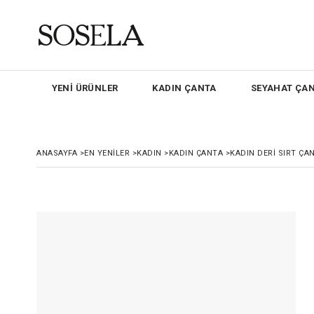
YENİ ÜRÜNLER
KADIN ÇANTA
SEYAHAT ÇAN
ANASAYFA
>
EN YENILER
>
KADIN
>
KADIN ÇANTA
>
KADIN DERI SIRT ÇA