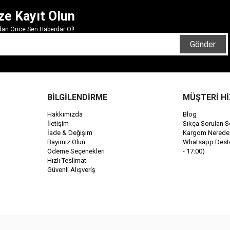
ze Kayıt Olun
rdan Önce Sen Haberdar Ol!
Gönder
BİLGİLENDİRME
MÜŞTERİ H
Hakkımızda
Blog
İletişim
Sıkça Sorulan S
İade & Değişim
Kargom Nerede
Bayimiz Olun
Whatsapp Destek
Ödeme Seçenekleri
- 17:00)
Hızlı Teslimat
Güvenli Alışveriş