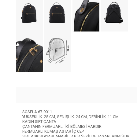
SOSELA 67-9011
YÜKSEKLİK: 28 CM, GENİŞLİK: 24 CM, DERİNLİK: 11 CM
KADIN SIRT ÇANTA
ÇANTANIN FERMUARLI İKİ BÖLMESİ VARDIR
FERMUARLI KUMAŞ ASTAR İÇ CEP
SIRT ASKISI AYARLANABİLİR BİR ŞEKİLDE TASARLANMIŞTIR