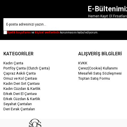
E-Bültenimi
Hemen Kayıt Ol Fırsatla
Üyelik koşullarını
ve
kişisel verilerimin
korunmasını kabul ediyorum.
KATEGORİLER
ALIŞVERİŞ BİLGİLERİ
Kadın Çanta
KVKK
Portföy Çanta (Clutch Çanta)
Çerez(Cookie) Kullanımı
Çapraz Askılı Çanta
Mesafeli Satış Sözleşmesi
Omuz ve Kol Çantası
Toptan Satış Formu
Kadın Deri Sırt Çantası
Kadın Cüzdan & Kartlık
Erkek Deri El Çantası
Erkek Cüzdan & Kartlık
Seyahat Çantaları
Deri Evrak Çantaları