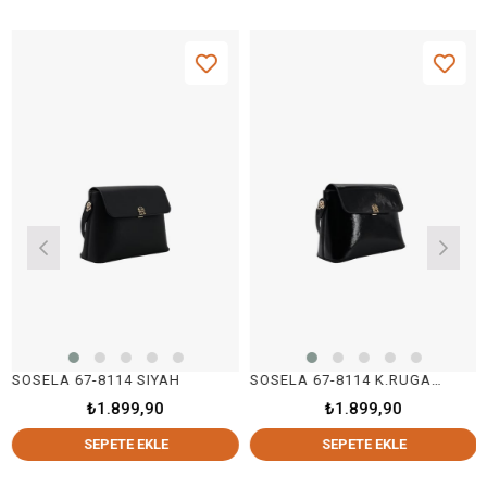
OSELA 67-8114 SIYAH
SOSELA 67-8114 K.RUGAN SİYAH
SO
₺1.899,90
₺1.899,90
SEPETE EKLE
SEPETE EKLE