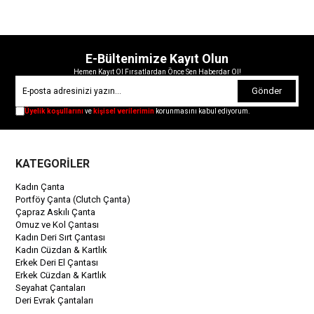
E-Bültenimize Kayıt Olun
Hemen Kayıt Ol Fırsatlardan Önce Sen Haberdar Ol!
Gönder
Üyelik koşullarını
ve
kişisel verilerimin
korunmasını kabul ediyorum.
KATEGORİLER
Kadın Çanta
Portföy Çanta (Clutch Çanta)
Çapraz Askılı Çanta
Omuz ve Kol Çantası
Kadın Deri Sırt Çantası
Kadın Cüzdan & Kartlık
Erkek Deri El Çantası
Erkek Cüzdan & Kartlık
Seyahat Çantaları
Deri Evrak Çantaları