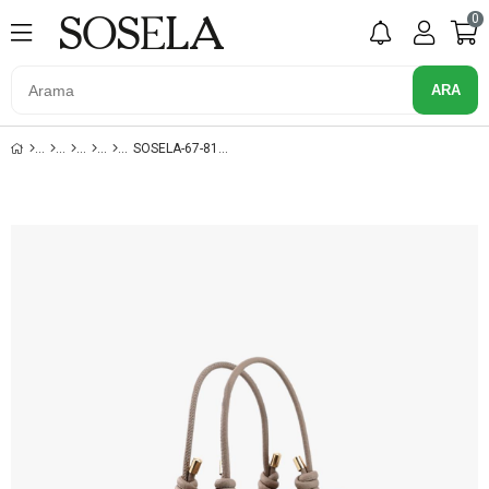
0
SOSELA-67-8118 KADIN KUM OMUZ VE KOL ÇANTA