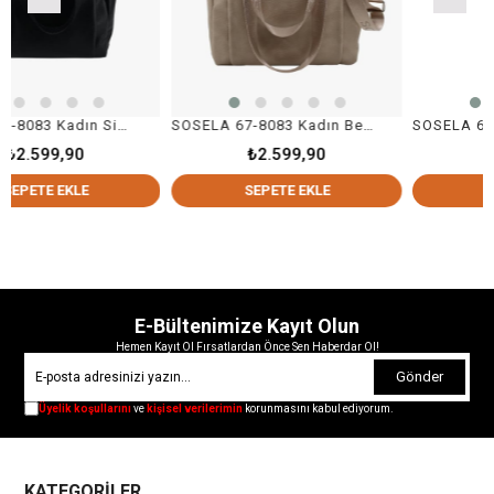
SOSELA 67-8083 Kadın Siyah Omuz Ve Kol Çanta
SOSELA 67-8083 Kadın Bej Omuz Ve Kol Çanta
90
₺2.599,90
₺2.599,9
KLE
SEPETE EKLE
SEPETE EKL
E-Bültenimize Kayıt Olun
Hemen Kayıt Ol Fırsatlardan Önce Sen Haberdar Ol!
Gönder
Üyelik koşullarını
ve
kişisel verilerimin
korunmasını kabul ediyorum.
KATEGORİLER