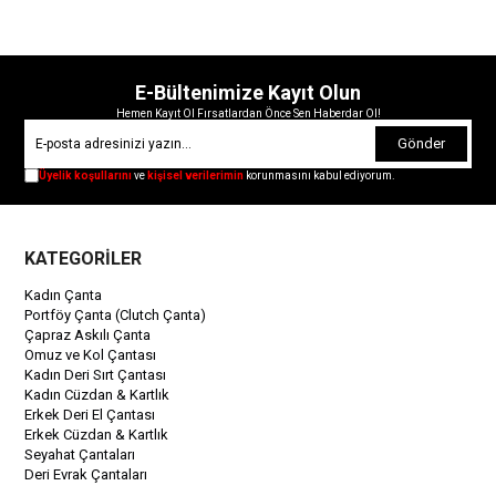
E-Bültenimize Kayıt Olun
Hemen Kayıt Ol Fırsatlardan Önce Sen Haberdar Ol!
Gönder
Üyelik koşullarını
ve
kişisel verilerimin
korunmasını kabul ediyorum.
KATEGORİLER
Kadın Çanta
Portföy Çanta (Clutch Çanta)
Çapraz Askılı Çanta
Omuz ve Kol Çantası
Kadın Deri Sırt Çantası
Kadın Cüzdan & Kartlık
Erkek Deri El Çantası
Erkek Cüzdan & Kartlık
Seyahat Çantaları
Deri Evrak Çantaları