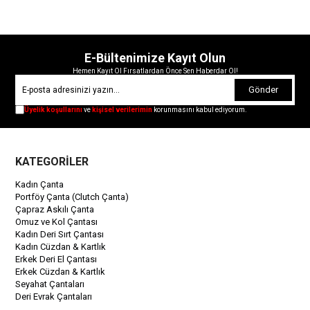
E-Bültenimize Kayıt Olun
Hemen Kayıt Ol Fırsatlardan Önce Sen Haberdar Ol!
Gönder
Üyelik koşullarını
ve
kişisel verilerimin
korunmasını kabul ediyorum.
KATEGORİLER
Kadın Çanta
Portföy Çanta (Clutch Çanta)
Çapraz Askılı Çanta
Omuz ve Kol Çantası
Kadın Deri Sırt Çantası
Kadın Cüzdan & Kartlık
Erkek Deri El Çantası
Erkek Cüzdan & Kartlık
Seyahat Çantaları
Deri Evrak Çantaları