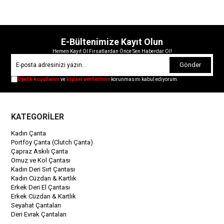
E-Bültenimize Kayıt Olun
Hemen Kayıt Ol Fırsatlardan Önce Sen Haberdar Ol!
Gönder
Üyelik koşullarını
ve
kişisel verilerimin
korunmasını kabul ediyorum.
KATEGORİLER
Kadın Çanta
Portföy Çanta (Clutch Çanta)
Çapraz Askılı Çanta
Omuz ve Kol Çantası
Kadın Deri Sırt Çantası
Kadın Cüzdan & Kartlık
Erkek Deri El Çantası
Erkek Cüzdan & Kartlık
Seyahat Çantaları
Deri Evrak Çantaları