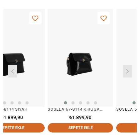
SIYAH
SOSELA 67-8114 K.RUGAN SİYAH
SOSELA 67-8114 
,90
₺1.899,90
₺1.899,
EKLE
SEPETE EKLE
SEPETE E