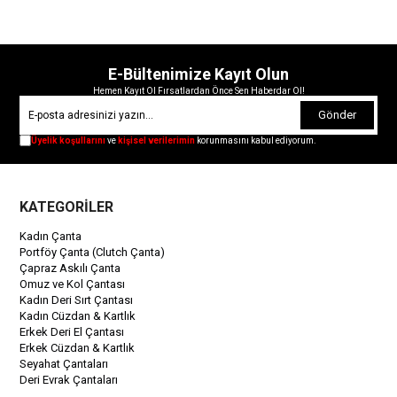
E-Bültenimize Kayıt Olun
Hemen Kayıt Ol Fırsatlardan Önce Sen Haberdar Ol!
Gönder
Üyelik koşullarını
ve
kişisel verilerimin
korunmasını kabul ediyorum.
KATEGORİLER
Kadın Çanta
Portföy Çanta (Clutch Çanta)
Çapraz Askılı Çanta
Omuz ve Kol Çantası
Kadın Deri Sırt Çantası
Kadın Cüzdan & Kartlık
Erkek Deri El Çantası
Erkek Cüzdan & Kartlık
Seyahat Çantaları
Deri Evrak Çantaları