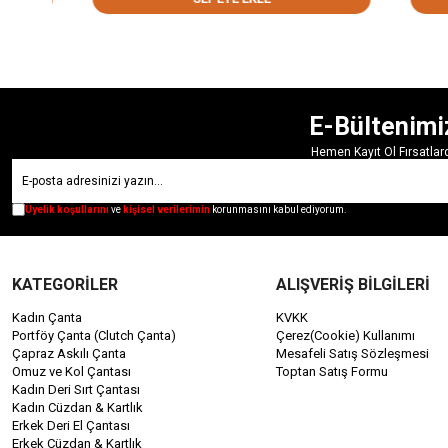
E-Bültenimi
Hemen Kayıt Ol Fırsatla
Üyelik koşullarını
ve
kişisel verilerimin
korunmasını kabul ediyorum.
KATEGORİLER
ALIŞVERİŞ BİLGİLERİ
Kadın Çanta
KVKK
Portföy Çanta (Clutch Çanta)
Çerez(Cookie) Kullanımı
Çapraz Askılı Çanta
Mesafeli Satış Sözleşmesi
Omuz ve Kol Çantası
Toptan Satış Formu
Kadın Deri Sırt Çantası
Kadın Cüzdan & Kartlık
Erkek Deri El Çantası
Erkek Cüzdan & Kartlık