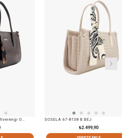
SOSELA 67-8138 Kadın Kahverengi Omuz Ve Kol Çanta
SOSELA 67-8138 B.BEJ
₺2.499,90
SEPETE EKLE