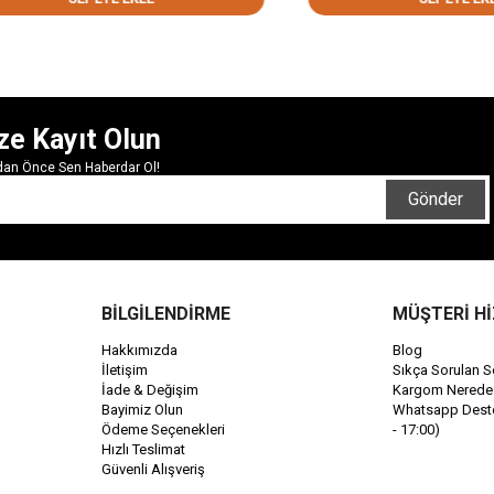
ze Kayıt Olun
rdan Önce Sen Haberdar Ol!
Gönder
BİLGİLENDİRME
MÜŞTERİ H
Hakkımızda
Blog
İletişim
Sıkça Sorulan S
İade & Değişim
Kargom Nerede
Bayimiz Olun
Whatsapp Destek
Ödeme Seçenekleri
- 17:00)
Hızlı Teslimat
Güvenli Alışveriş