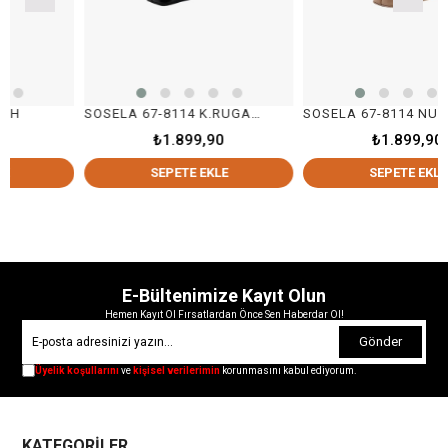
SOSELA 67-8114 K.RUGAN SİYAH
SOSELA 67-8114 NUDE
₺1.899,90
₺1.899,90
SEPETE EKLE
SEPETE EKLE
E-Bültenimize Kayıt Olun
Hemen Kayıt Ol Fırsatlardan Önce Sen Haberdar Ol!
Gönder
Üyelik koşullarını
ve
kişisel verilerimin
korunmasını kabul ediyorum.
KATEGORİLER