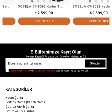
SOSELA 67-8082 Kadın Siyah Omuz Ve Kol Çanta
SOSELA 67-8082 Kadın Kahverengi Omuz Ve Kol Çanta
₺2.599,90
₺2.599,90
SEPETE EKLE
SEPETE EKLE
E-Bültenimize Kayıt Olun
Hemen Kayıt Ol Fırsatlardan Önce Sen Haberdar Ol!
Gönder
Üyelik koşullarını
ve
kişisel verilerimin
korunmasını kabul ediyorum.
KATEGORİLER
Kadın Çanta
Portföy Çanta (Clutch Çanta)
Çapraz Askılı Çanta
Omuz ve Kol Çantası