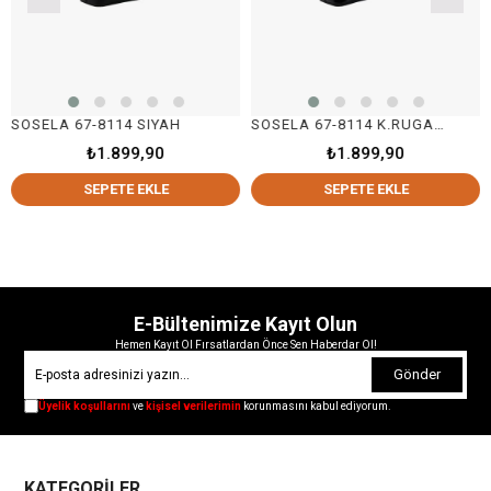
SOSELA 67-8114 SIYAH
SOSELA 67-8114 K.RUGAN SİYAH
₺1.899,90
₺1.899,90
SEPETE EKLE
SEPETE EKLE
E-Bültenimize Kayıt Olun
Hemen Kayıt Ol Fırsatlardan Önce Sen Haberdar Ol!
Gönder
Üyelik koşullarını
ve
kişisel verilerimin
korunmasını kabul ediyorum.
KATEGORİLER