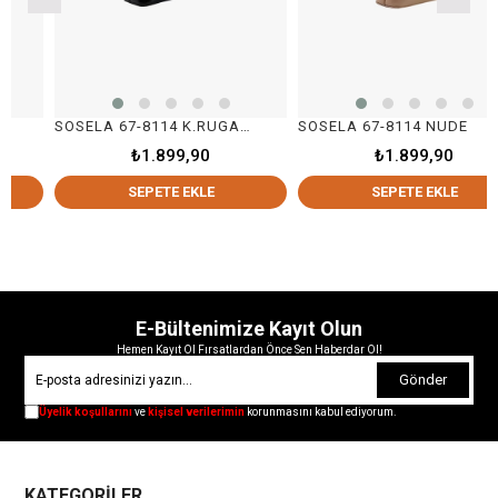
SOSELA 67-8114 K.RUGAN SİYAH
SOSELA 67-8114 NUDE
₺1.899,90
₺1.899,90
SEPETE EKLE
SEPETE EKLE
E-Bültenimize Kayıt Olun
Hemen Kayıt Ol Fırsatlardan Önce Sen Haberdar Ol!
Gönder
Üyelik koşullarını
ve
kişisel verilerimin
korunmasını kabul ediyorum.
KATEGORİLER