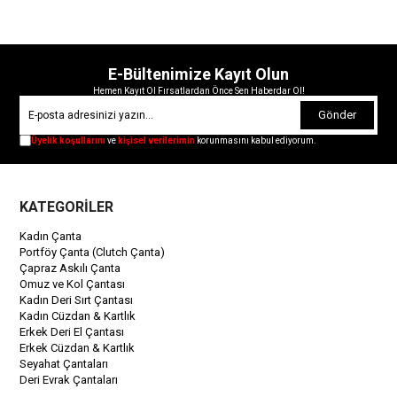
E-Bültenimize Kayıt Olun
Hemen Kayıt Ol Fırsatlardan Önce Sen Haberdar Ol!
Gönder
Üyelik koşullarını
ve
kişisel verilerimin
korunmasını kabul ediyorum.
KATEGORİLER
Kadın Çanta
Portföy Çanta (Clutch Çanta)
Çapraz Askılı Çanta
Omuz ve Kol Çantası
Kadın Deri Sırt Çantası
Kadın Cüzdan & Kartlık
Erkek Deri El Çantası
Erkek Cüzdan & Kartlık
Seyahat Çantaları
Deri Evrak Çantaları