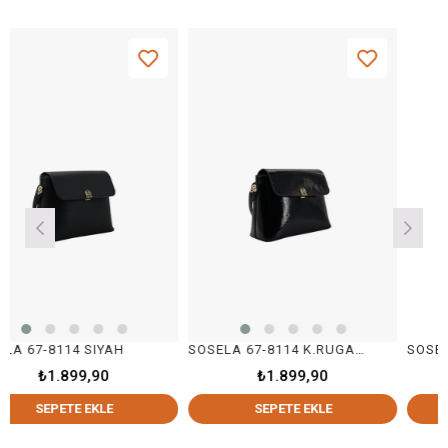
4 SIYAH
SOSELA 67-8114 K.RUGAN SİYAH
SOSELA 67-8114
9,90
₺1.899,90
₺1.899
 EKLE
SEPETE EKLE
SEPETE 