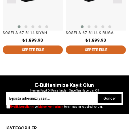
 67-8114 SIYAH
SOSELA 67-8114 K.RUGAN SİYAH
SOSELA 
₺1.899,90
₺1.899,90
SEPETE EKLE
SEPETE EKLE
E-Bültenimize Kayıt Olun
Hemen Kayıt Ol Fırsatlardan Önce Sen Haberdar Ol!
Gönder
Üyelik koşullarını
ve
kişisel verilerimin
korunmasını kabul ediyorum.
KATEGORİLER