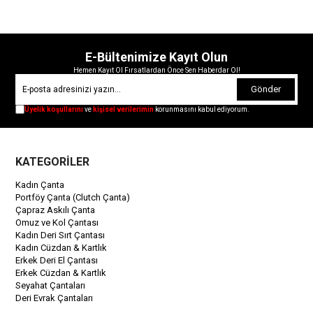
E-Bültenimize Kayıt Olun
Hemen Kayıt Ol Fırsatlardan Önce Sen Haberdar Ol!
Gönder
Üyelik koşullarını
ve
kişisel verilerimin
korunmasını kabul ediyorum.
KATEGORİLER
Kadın Çanta
Portföy Çanta (Clutch Çanta)
Çapraz Askılı Çanta
Omuz ve Kol Çantası
Kadın Deri Sırt Çantası
Kadın Cüzdan & Kartlık
Erkek Deri El Çantası
Erkek Cüzdan & Kartlık
Seyahat Çantaları
Deri Evrak Çantaları