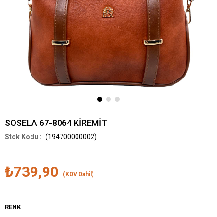
SOSELA 67-8064 KİREMİT
(194700000002)
₺739,90
(KDV Dahil)
RENK