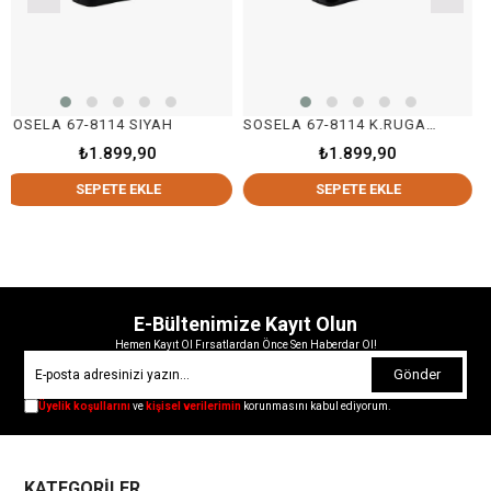
7-8114 SIYAH
SOSELA 67-8114 K.RUGAN SİYAH
SOSELA 67
₺1.899,90
₺1.899,90
₺
SEPETE EKLE
SEPETE EKLE
S
E-Bültenimize Kayıt Olun
Hemen Kayıt Ol Fırsatlardan Önce Sen Haberdar Ol!
Gönder
Üyelik koşullarını
ve
kişisel verilerimin
korunmasını kabul ediyorum.
KATEGORİLER