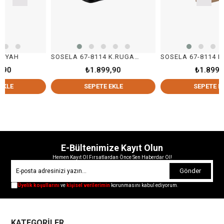
SOSELA 67-8114 K.RUGAN SİYAH
SOSELA 67-8114 NUDE
₺1.899,90
₺1.899,90
SEPETE EKLE
SEPETE EKLE
E-Bültenimize Kayıt Olun
Hemen Kayıt Ol Fırsatlardan Önce Sen Haberdar Ol!
Gönder
Üyelik koşullarını
ve
kişisel verilerimin
korunmasını kabul ediyorum.
KATEGORİLER