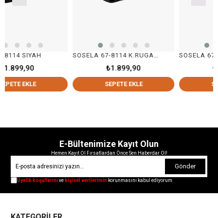
IYAH
SOSELA 67-8114 K.RUGAN SİYAH
SOSELA 67-8114 N
90
₺1.899,90
₺1.899,9
KLE
SEPETE EKLE
SEPETE EK
E-Bültenimize Kayıt Olun
Hemen Kayıt Ol Fırsatlardan Önce Sen Haberdar Ol!
Gönder
Üyelik koşullarını
ve
kişisel verilerimin
korunmasını kabul ediyorum.
KATEGORİLER