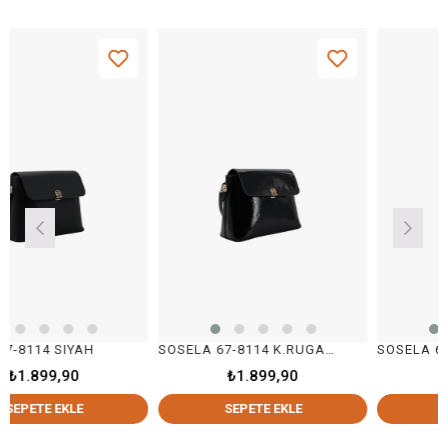
 SIYAH
SOSELA 67-8114 K.RUGAN SİYAH
SOSELA 67-8114 
9,90
₺1.899,90
₺1.899
 EKLE
SEPETE EKLE
SEPETE 