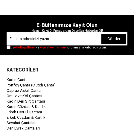
E-Bültenimize Kayıt Olun
Hemen Kayıt Ol Fırsatlardan Önce Sen Haberdar Ol!
Gönder
Üyelik koşullarını
ve
kişisel verilerimin
korunmasını kabul ediyorum.
KATEGORİLER
Kadın Çanta
Portföy Çanta (Clutch Çanta)
Çapraz Askılı Çanta
Omuz ve Kol Çantası
Kadın Deri Sırt Çantası
Kadın Cüzdan & Kartlık
Erkek Deri El Çantası
Erkek Cüzdan & Kartlık
Seyahat Çantaları
Deri Evrak Çantaları