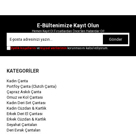
E-Bültenimize Kayıt Olun
Hemen Kayıt Ol Fırsatlardan Önce Sen Haberdar Ol!
Gönder
Üyelik koşullarını
ve
kişisel verilerimin
korunmasını kabul ediyorum.
KATEGORİLER
Kadın Çanta
Portföy Çanta (Clutch Çanta)
Çapraz Askılı Çanta
Omuz ve Kol Çantası
Kadın Deri Sırt Çantası
Kadın Cüzdan & Kartlık
Erkek Deri El Çantası
Erkek Cüzdan & Kartlık
Seyahat Çantaları
Deri Evrak Çantaları