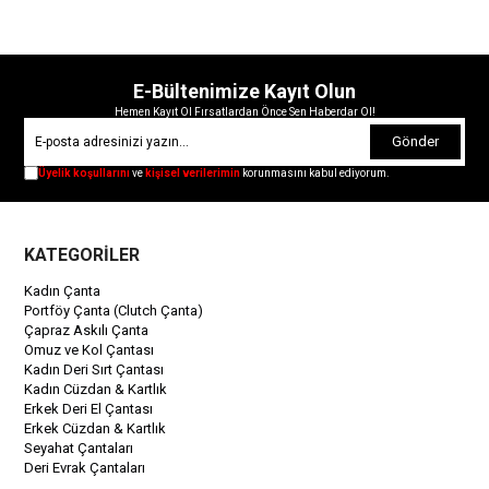
E-Bültenimize Kayıt Olun
Hemen Kayıt Ol Fırsatlardan Önce Sen Haberdar Ol!
Gönder
Üyelik koşullarını
ve
kişisel verilerimin
korunmasını kabul ediyorum.
KATEGORİLER
Kadın Çanta
Portföy Çanta (Clutch Çanta)
Çapraz Askılı Çanta
Omuz ve Kol Çantası
Kadın Deri Sırt Çantası
Kadın Cüzdan & Kartlık
Erkek Deri El Çantası
Erkek Cüzdan & Kartlık
Seyahat Çantaları
Deri Evrak Çantaları