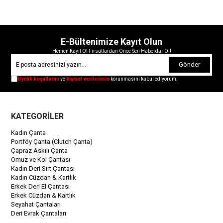
E-Bültenimize Kayıt Olun
Hemen Kayıt Ol Fırsatlardan Önce Sen Haberdar Ol!
Gönder
Üyelik koşullarını
ve
kişisel verilerimin
korunmasını kabul ediyorum.
KATEGORİLER
Kadın Çanta
Portföy Çanta (Clutch Çanta)
Çapraz Askılı Çanta
Omuz ve Kol Çantası
Kadın Deri Sırt Çantası
Kadın Cüzdan & Kartlık
Erkek Deri El Çantası
Erkek Cüzdan & Kartlık
Seyahat Çantaları
Deri Evrak Çantaları