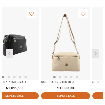
0 SIYAH
SOSELA 67-7160 BEJ
SOSELA 67-716
99,90
₺1.899,90
₺1.89
E EKLE
SEPETE EKLE
SEPETE