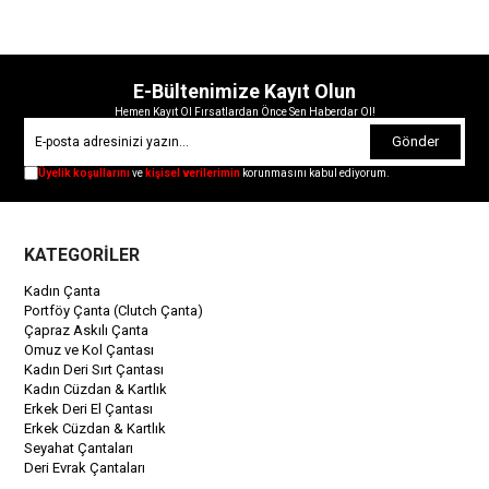
E-Bültenimize Kayıt Olun
Hemen Kayıt Ol Fırsatlardan Önce Sen Haberdar Ol!
Gönder
Üyelik koşullarını
ve
kişisel verilerimin
korunmasını kabul ediyorum.
KATEGORİLER
Kadın Çanta
Portföy Çanta (Clutch Çanta)
Çapraz Askılı Çanta
Omuz ve Kol Çantası
Kadın Deri Sırt Çantası
Kadın Cüzdan & Kartlık
Erkek Deri El Çantası
Erkek Cüzdan & Kartlık
Seyahat Çantaları
Deri Evrak Çantaları