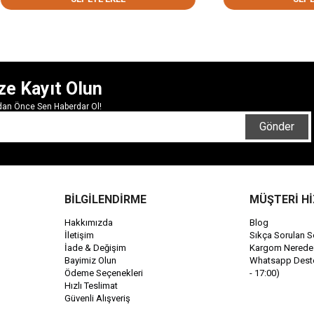
ze Kayıt Olun
rdan Önce Sen Haberdar Ol!
Gönder
BİLGİLENDİRME
MÜŞTERİ H
Hakkımızda
Blog
İletişim
Sıkça Sorulan S
İade & Değişim
Kargom Nerede
Bayimiz Olun
Whatsapp Destek
Ödeme Seçenekleri
- 17:00)
Hızlı Teslimat
Güvenli Alışveriş