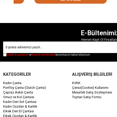
E-Bültenimi
Hemen Kayıt Ol Fırsatla
Üyelik koşullarını
ve
kişisel verilerimin
korunmasını kabul ediyorum.
KATEGORİLER
ALIŞVERİŞ BİLGİLERİ
Kadın Çanta
KVKK
Portföy Çanta (Clutch Çanta)
Çerez(Cookie) Kullanımı
Çapraz Askılı Çanta
Mesafeli Satış Sözleşmesi
Omuz ve Kol Çantası
Toptan Satış Formu
Kadın Deri Sırt Çantası
Kadın Cüzdan & Kartlık
Erkek Deri El Çantası
Erkek Cüzdan & Kartlık