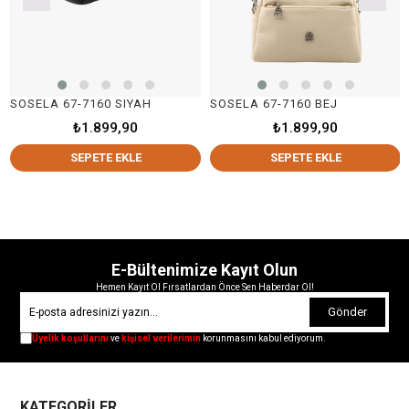
SOSELA 67-7160 SIYAH
SOSELA 67-7160 BEJ
₺1.899,90
₺1.899,90
SEPETE EKLE
SEPETE EKLE
E-Bültenimize Kayıt Olun
Hemen Kayıt Ol Fırsatlardan Önce Sen Haberdar Ol!
Gönder
Üyelik koşullarını
ve
kişisel verilerimin
korunmasını kabul ediyorum.
KATEGORİLER