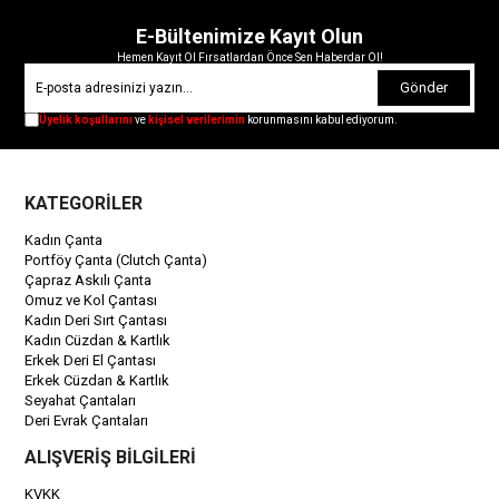
E-Bültenimize Kayıt Olun
Hemen Kayıt Ol Fırsatlardan Önce Sen Haberdar Ol!
Gönder
Üyelik koşullarını
ve
kişisel verilerimin
korunmasını kabul ediyorum.
KATEGORİLER
Kadın Çanta
Portföy Çanta (Clutch Çanta)
Çapraz Askılı Çanta
Omuz ve Kol Çantası
Kadın Deri Sırt Çantası
Kadın Cüzdan & Kartlık
Erkek Deri El Çantası
Erkek Cüzdan & Kartlık
Seyahat Çantaları
Deri Evrak Çantaları
ALIŞVERİŞ BİLGİLERİ
KVKK