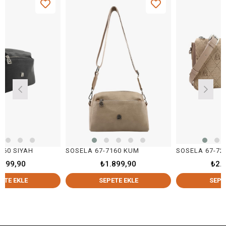
AH
SOSELA 67-7160 KUM
₺1.899,90
₺2.399,90
SEPETE EKLE
SEPETE EKLE