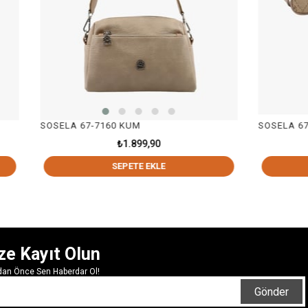
 67-7160 KUM
SOSELA 67-7200 KUMAŞ-
₺1.899,90
₺2.399,90
SEPETE EKLE
SEPETE EKL
ze Kayıt Olun
rdan Önce Sen Haberdar Ol!
Gönder