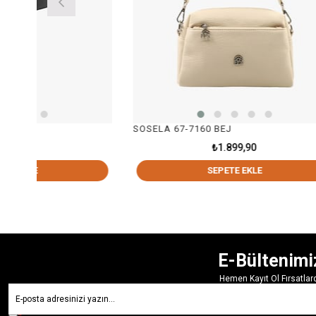
SOSELA 67-7160 BEJ
SOSELA
₺1.899,90
SEPETE EKLE
E-Bültenimi
Hemen Kayıt Ol Fırsatla