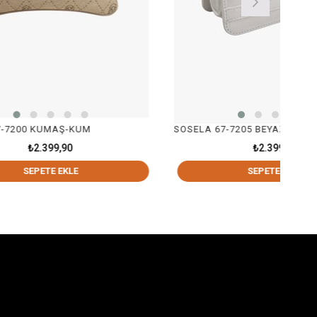
KUM
SOSELA 67-7205 BEYAZ
₺2.399,90
E
SEPETE EKLE