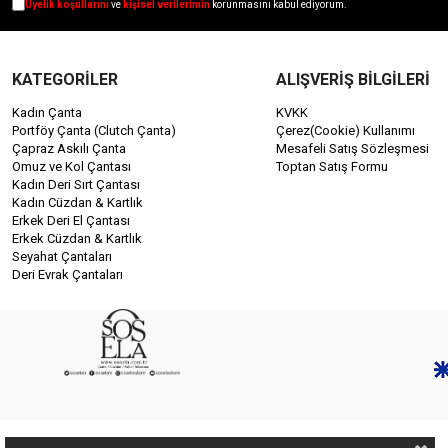
Üyelik koşullarını
ve
kişisel verilerimin
korunmasını kabul ediyorum.
KATEGORİLER
ALIŞVERİŞ BİLGİLERİ
Kadın Çanta
KVKK
Portföy Çanta (Clutch Çanta)
Çerez(Cookie) Kullanımı
Çapraz Askılı Çanta
Mesafeli Satış Sözleşmesi
Omuz ve Kol Çantası
Toptan Satış Formu
Kadın Deri Sırt Çantası
Kadın Cüzdan & Kartlık
Erkek Deri El Çantası
Erkek Cüzdan & Kartlık
Seyahat Çantaları
Deri Evrak Çantaları