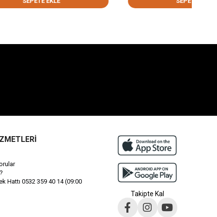
E
SEPETE EKLE
İZMETLERİ
orular
?
 Hattı 0532 359 40 14 (09:00
Takipte Kal