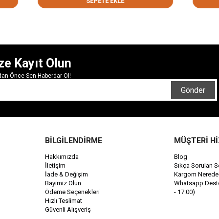
SEPETE EKLE
SEPETE EKL
ze Kayıt Olun
rdan Önce Sen Haberdar Ol!
Gönder
BİLGİLENDİRME
MÜŞTERİ H
Hakkımızda
Blog
İletişim
Sıkça Sorulan S
İade & Değişim
Kargom Nerede
Bayimiz Olun
Whatsapp Destek
Ödeme Seçenekleri
- 17:00)
Hızlı Teslimat
Güvenli Alışveriş