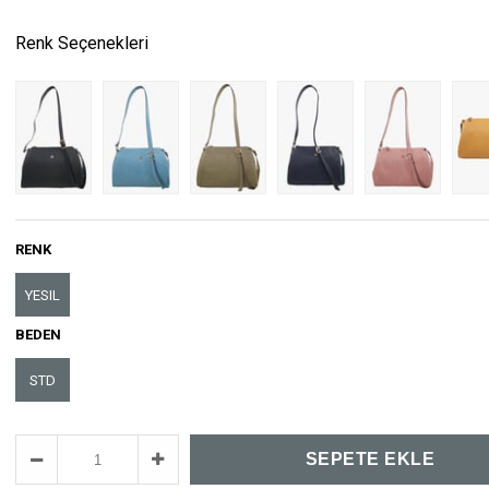
Renk Seçenekleri
RENK
YESIL
BEDEN
STD