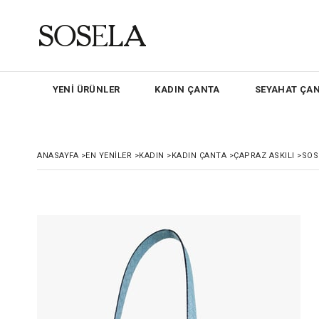
YENİ ÜRÜNLER
KADIN ÇANTA
SEYAHAT ÇAN
ANASAYFA
>
EN YENILER
>
KADIN
>
KADIN ÇANTA
>
ÇAPRAZ ASKILI
>
SOS