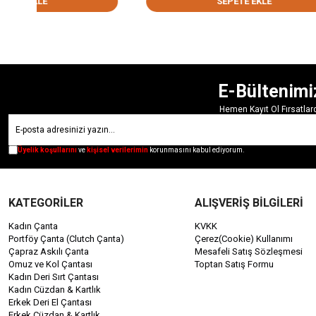
SEPETE EKLE
E-Bültenimi
Hemen Kayıt Ol Fırsatla
Üyelik koşullarını
ve
kişisel verilerimin
korunmasını kabul ediyorum.
KATEGORİLER
ALIŞVERİŞ BİLGİLERİ
Kadın Çanta
KVKK
Portföy Çanta (Clutch Çanta)
Çerez(Cookie) Kullanımı
Çapraz Askılı Çanta
Mesafeli Satış Sözleşmesi
Omuz ve Kol Çantası
Toptan Satış Formu
Kadın Deri Sırt Çantası
Kadın Cüzdan & Kartlık
Erkek Deri El Çantası
Erkek Cüzdan & Kartlık