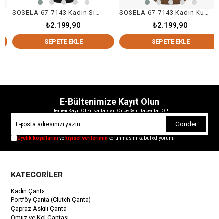
SOSELA 67-7143 Kadın Siyah Çapraz Askılı Çanta
SOSELA 67-7143 Kadın Kum Çapraz Askılı Çanta
₺2.199,90
₺2.199,90
SEPETE EKLE
SEPETE EKLE
E-Bültenimize Kayıt Olun
Hemen Kayıt Ol Fırsatlardan Önce Sen Haberdar Ol!
Gönder
Üyelik koşullarını
ve
kişisel verilerimin
korunmasını kabul ediyorum.
KATEGORİLER
Kadın Çanta
Portföy Çanta (Clutch Çanta)
Çapraz Askılı Çanta
Omuz ve Kol Çantası