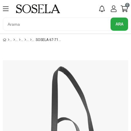
0
SOSELA 67-7152 KADIN SIYAH ÇAPRAZ ASKILI ÇANTA