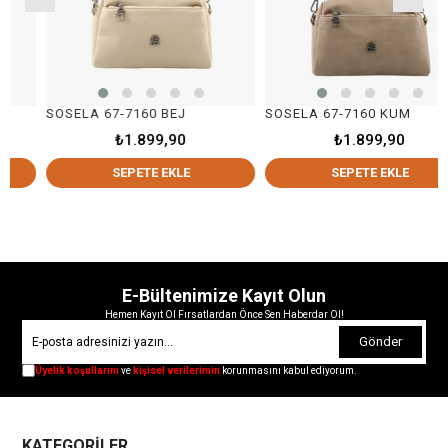
SOSELA 67-7160 BEJ
SOSELA 67-7160 KUM
₺1.899,90
₺1.899,90
SEPETE EKLE
SEPETE EKLE
E-Bültenimize Kayıt Olun
Hemen Kayıt Ol Fırsatlardan Önce Sen Haberdar Ol!
Gönder
Üyelik koşullarını
ve
kişisel verilerimin
korunmasını kabul ediyorum.
KATEGORİLER