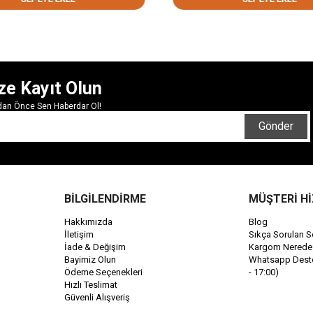
ze Kayıt Olun
rdan Önce Sen Haberdar Ol!
Gönder
BİLGİLENDİRME
MÜŞTERİ H
Hakkımızda
Blog
İletişim
Sıkça Sorulan S
İade & Değişim
Kargom Nerede
Bayimiz Olun
Whatsapp Destek
Ödeme Seçenekleri
- 17:00)
Hızlı Teslimat
Güvenli Alışveriş