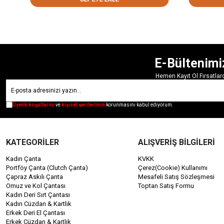
E-Bültenimi
Hemen Kayıt Ol Fırsatla
Üyelik koşullarını
ve
kişisel verilerimin
korunmasını kabul ediyorum.
KATEGORİLER
ALIŞVERİŞ BİLGİLERİ
Kadın Çanta
KVKK
Portföy Çanta (Clutch Çanta)
Çerez(Cookie) Kullanımı
Çapraz Askılı Çanta
Mesafeli Satış Sözleşmesi
Omuz ve Kol Çantası
Toptan Satış Formu
Kadın Deri Sırt Çantası
Kadın Cüzdan & Kartlık
Erkek Deri El Çantası
Erkek Cüzdan & Kartlık