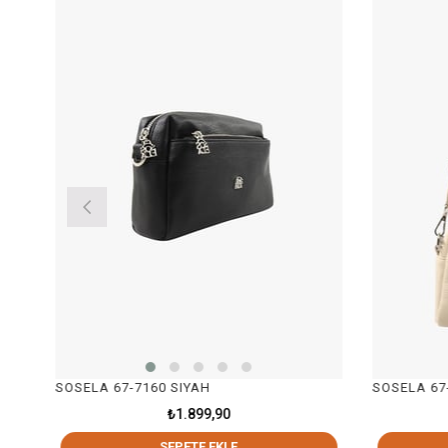
60 SIYAH
SOSELA 67-7160 BEJ
₺1.899,90
₺1.899,90
SEPETE EKLE
SEPETE EKLE