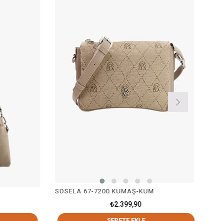
A 67-7200 KUMAŞ-KUM
SOSELA 67-7205 BEYAZ
₺2.399,90
₺2.399,9
SEPETE EKLE
SEPETE EK