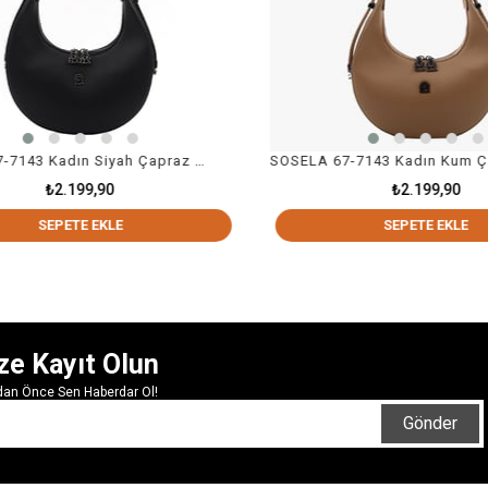
SOSELA 67-7143 Kadın Siyah Çapraz Askılı Çanta
SOSELA 67-7143 Kadın Kum Çapraz Askılı Çanta
₺2.199,90
E
SEPETE EKLE
ze Kayıt Olun
rdan Önce Sen Haberdar Ol!
Gönder