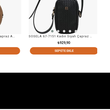
SOSELA 67-7151 Kadın Siyah Çapraz Askılı Çanta
₺929,90
SEPETE EKLE
SE