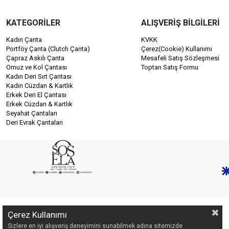
KATEGORİLER
ALIŞVERİŞ BİLGİLERİ
Kadın Çanta
KVKK
Portföy Çanta (Clutch Çanta)
Çerez(Cookie) Kullanımı
Çapraz Askılı Çanta
Mesafeli Satış Sözleşmesi
Omuz ve Kol Çantası
Toptan Satış Formu
Kadın Deri Sırt Çantası
Kadın Cüzdan & Kartlık
Erkek Deri El Çantası
Erkek Cüzdan & Kartlık
Seyahat Çantaları
Deri Evrak Çantaları
Çerez Kullanımı
Sizlere en iyi alışveriş deneyimini sunabilmek adına sitemizde