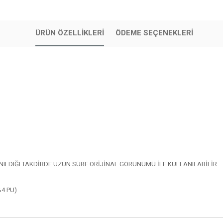
ÜRÜN ÖZELLIKLERI
ÖDEME SEÇENEKLERI
LDIĞI TAKDİRDE UZUN SÜRE ORİJİNAL GÖRÜNÜMÜ İLE KULLANILABİLİR.
%4 PU)