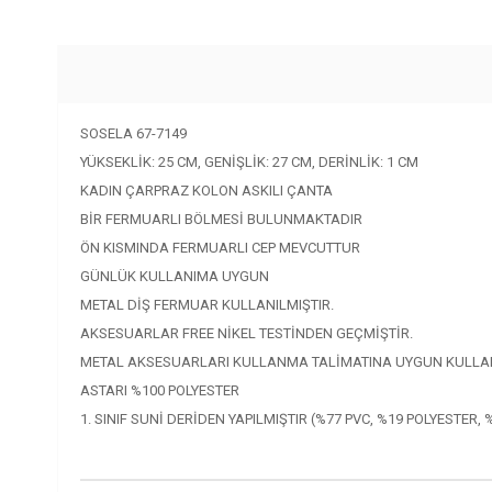
SOSELA 67-7149
YÜKSEKLİK: 25 CM, GENİŞLİK: 27 CM, DERİNLİK: 1 CM
KADIN ÇARPRAZ KOLON ASKILI ÇANTA
BİR FERMUARLI BÖLMESİ BULUNMAKTADIR
ÖN KISMINDA FERMUARLI CEP MEVCUTTUR
GÜNLÜK KULLANIMA UYGUN
METAL DİŞ FERMUAR KULLANILMIŞTIR.
AKSESUARLAR FREE NİKEL TESTİNDEN GEÇMİŞTİR.
METAL AKSESUARLARI KULLANMA TALİMATINA UYGUN KULLANI
ASTARI %100 POLYESTER
1. SINIF SUNİ DERİDEN YAPILMIŞTIR (%77 PVC, %19 POLYESTER, 