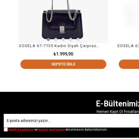
SOSELA 67-7135 Kadın Siyah Çarpraz Askılı Çanta
₺1.999,90
₺2.199,90
SEPETE EKLE
SEPETE EKL
E-Bültenimi
Hemen Kayıt Ol Fırsatla
Üyelik koşullarını
ve
kişisel verilerimin
korunmasını kabul ediyorum.