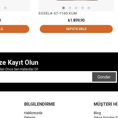
OSELA 67-7160 KUM
SOSELA 67-7200 KU
₺1.899,90
₺2.3
SEPETE EKLE
SEPET
ze Kayıt Olun
rdan Önce Sen Haberdar Ol!
Gönder
BİLGİLENDİRME
MÜŞTERİ H
Hakkımızda
Blog
İletişim
Sıkça Sorulan S