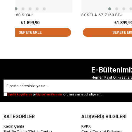
SOSELA 67-7160 BEJ
S
₺1.899,90
SEPETE EKLE
E-Bültenimi
Hemen Kayıt Ol Fırsatla
Üyelik koşullarını
ve
kişisel verilerimin
korunmasını kabul ediyorum.
KATEGORİLER
ALIŞVERİŞ BİLGİLERİ
Kadın Çanta
KVKK
Portföy Çanta (Clutch Çanta)
Çerez(Cookie) Kullanımı