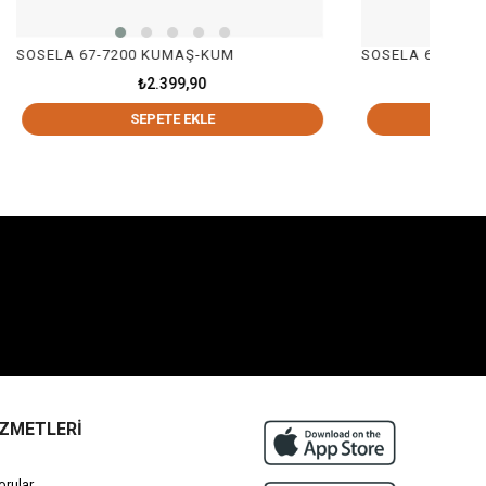
MAŞ-KUM
SOSELA 67-7205 BEYAZ
99,90
₺2.399,90
E EKLE
SEPETE EKLE
İZMETLERİ
orular