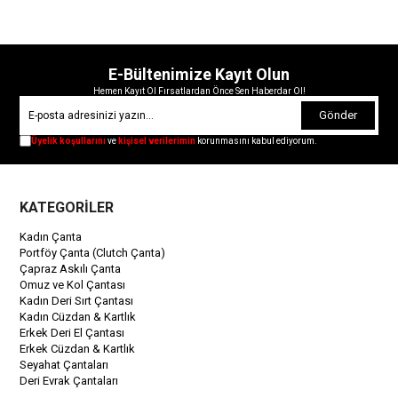
E-Bültenimize Kayıt Olun
Hemen Kayıt Ol Fırsatlardan Önce Sen Haberdar Ol!
Gönder
Üyelik koşullarını
ve
kişisel verilerimin
korunmasını kabul ediyorum.
KATEGORİLER
Kadın Çanta
Portföy Çanta (Clutch Çanta)
Çapraz Askılı Çanta
Omuz ve Kol Çantası
Kadın Deri Sırt Çantası
Kadın Cüzdan & Kartlık
Erkek Deri El Çantası
Erkek Cüzdan & Kartlık
Seyahat Çantaları
Deri Evrak Çantaları