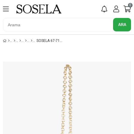
0
SOSELA 67-7142 KADIN HAKI ÇARPRAZ ASKILI ÇANTA