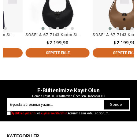
67-7135 Kadın Siyah Çarpraz Askılı Çanta
SOSELA 67-7143 Kadın Siyah Çapraz Askılı Çanta
SOSELA 67-7143 Kadın Kum Çapraz Askı
₺2.199,90
₺2.199,90
SEPETE EKLE
SEPETE EKLE
E-Bültenimize Kayıt Olun
Hemen Kayıt Ol Fırsatlardan Önce Sen Haberdar Ol!
Gönder
Üyelik koşullarını
ve
kişisel verilerimin
korunmasını kabul ediyorum.
KATEGORİLER