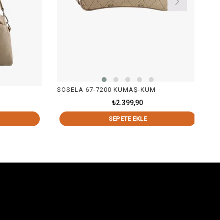
SOSELA 67-7200 KUMAŞ-KUM
SOSELA 6
₺2.399,90
SEPETE EKLE