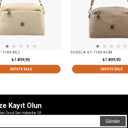
BEJ
SOSELA 67-7160 KUM
1.899,90
₺1.899,90
PETE EKLE
SEPETE EKLE
ze Kayıt Olun
rdan Önce Sen Haberdar Ol!
Gönder