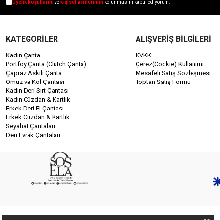
Üyelik koşullarını
ve
kişisel verilerimin
korunmasını kabul ediyorum.
KATEGORİLER
ALIŞVERİŞ BİLGİLERİ
Kadın Çanta
KVKK
Portföy Çanta (Clutch Çanta)
Çerez(Cookie) Kullanımı
Çapraz Askılı Çanta
Mesafeli Satış Sözleşmesi
Omuz ve Kol Çantası
Toptan Satış Formu
Kadın Deri Sırt Çantası
Kadın Cüzdan & Kartlık
Erkek Deri El Çantası
Erkek Cüzdan & Kartlık
Seyahat Çantaları
Deri Evrak Çantaları