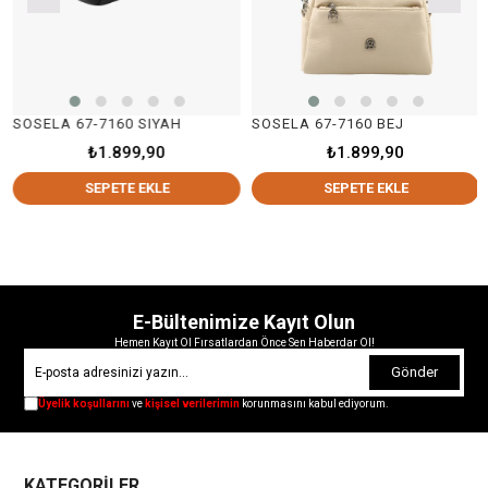
SOSELA 67-7160 SIYAH
SOSELA 67-7160 BEJ
₺1.899,90
₺1.899,90
SEPETE EKLE
SEPETE EKLE
E-Bültenimize Kayıt Olun
Hemen Kayıt Ol Fırsatlardan Önce Sen Haberdar Ol!
Gönder
Üyelik koşullarını
ve
kişisel verilerimin
korunmasını kabul ediyorum.
KATEGORİLER