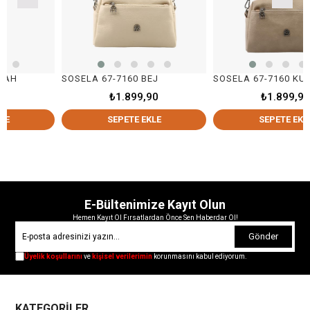
SOSELA 67-7160 BEJ
SOSELA 67-7160 KUM
₺1.899,90
₺1.899,90
SEPETE EKLE
SEPETE EKLE
E-Bültenimize Kayıt Olun
Hemen Kayıt Ol Fırsatlardan Önce Sen Haberdar Ol!
Gönder
Üyelik koşullarını
ve
kişisel verilerimin
korunmasını kabul ediyorum.
KATEGORİLER