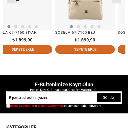
60 SIYAH
SOSELA 67-7160 BEJ
SOSELA 67-716
899,90
₺1.899,90
₺1.8
TE EKLE
SEPETE EKLE
SEPETE
E-Bültenimize Kayıt Olun
Hemen Kayıt Ol Fırsatlardan Önce Sen Haberdar Ol!
Gönder
Üyelik koşullarını
ve
kişisel verilerimin
korunmasını kabul ediyorum.
KATEGORİLER