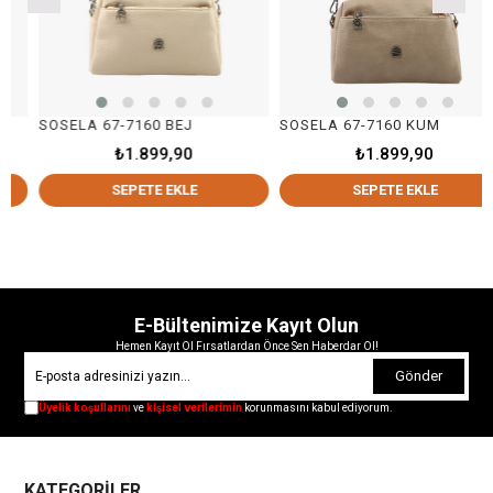
SOSELA 67-7160 BEJ
SOSELA 67-7160 KUM
₺1.899,90
₺1.899,90
SEPETE EKLE
SEPETE EKLE
E-Bültenimize Kayıt Olun
Hemen Kayıt Ol Fırsatlardan Önce Sen Haberdar Ol!
Gönder
Üyelik koşullarını
ve
kişisel verilerimin
korunmasını kabul ediyorum.
KATEGORİLER