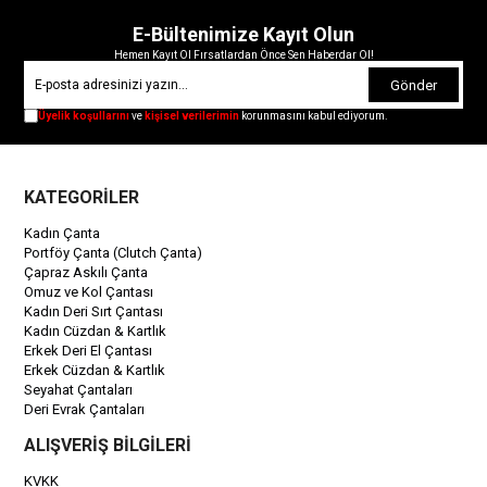
E-Bültenimize Kayıt Olun
Hemen Kayıt Ol Fırsatlardan Önce Sen Haberdar Ol!
Gönder
Üyelik koşullarını
ve
kişisel verilerimin
korunmasını kabul ediyorum.
KATEGORİLER
Kadın Çanta
Portföy Çanta (Clutch Çanta)
Çapraz Askılı Çanta
Omuz ve Kol Çantası
Kadın Deri Sırt Çantası
Kadın Cüzdan & Kartlık
Erkek Deri El Çantası
Erkek Cüzdan & Kartlık
Seyahat Çantaları
Deri Evrak Çantaları
ALIŞVERİŞ BİLGİLERİ
KVKK